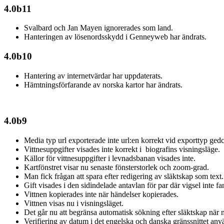
4.0b11
Svalbard och Jan Mayen ignorerades som land.
Hanteringen av lösenordsskydd i Genneyweb har ändrats.
4.0b10
Hantering av internetvärdar har uppdaterats.
Hämtningsförfarande av norska kartor har ändrats.
4.0b9
Media typ url exporterade inte url:en korrekt vid exporttyp ge
Vittnesuppgifter visades inte korrekt i biografins visningsläge.
Källor för vittnesuppgifter i levnadsbanan visades inte.
Kartfönstret visar nu senaste fönsterstorlek och zoom-grad.
Man fick frågan att spara efter redigering av släktskap som text
Gift visades i den sidindelade antavlan för par där vigsel inte f
Vittnen kopierades inte när händelser kopierades.
Vittnen visas nu i visningsläget.
Det går nu att begränsa automatisk sökning efter släktskap när 
Verifiering av datum i det engelska och danska gränssnittet anvä