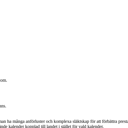
dcom.
.
anns.
man ha många anförluster och komplexa släktskap för att förbättra pres
nde kalender kopplad till landet i stället för vald kalender.