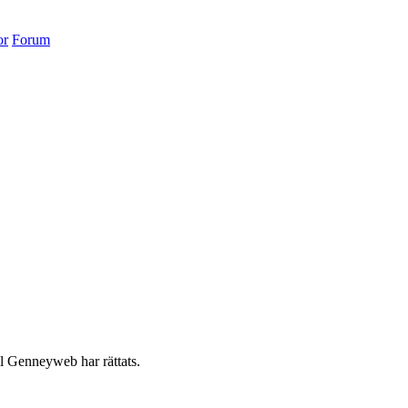
or
Forum
l Genneyweb har rättats.