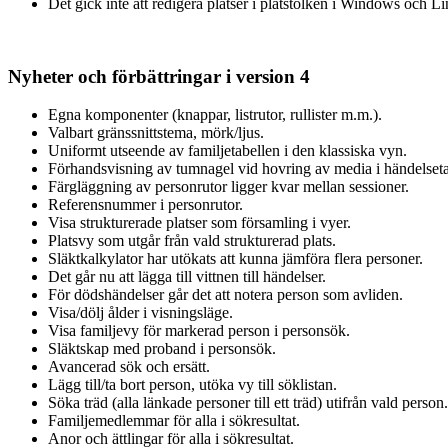
Det gick inte att redigera platser i platstolken i Windows och L
Nyheter och förbättringar i version 4
Egna komponenter (knappar, listrutor, rullister m.m.).
Valbart gränssnittstema, mörk/ljus.
Uniformt utseende av familjetabellen i den klassiska vyn.
Förhandsvisning av tumnagel vid hovring av media i händelseta
Färgläggning av personrutor ligger kvar mellan sessioner.
Referensnummer i personrutor.
Visa strukturerade platser som församling i vyer.
Platsvy som utgår från vald strukturerad plats.
Släktkalkylator har utökats att kunna jämföra flera personer.
Det går nu att lägga till vittnen till händelser.
För dödshändelser går det att notera person som avliden.
Visa/dölj ålder i visningsläge.
Visa familjevy för markerad person i personsök.
Släktskap med proband i personsök.
Avancerad sök och ersätt.
Lägg till/ta bort person, utöka vy till söklistan.
Söka träd (alla länkade personer till ett träd) utifrån vald person.
Familjemedlemmar för alla i sökresultat.
Anor och ättlingar för alla i sökresultat.