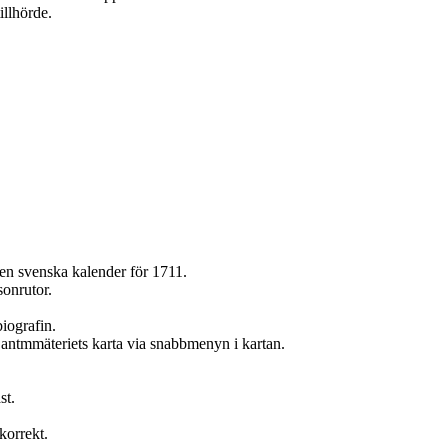
illhörde.
i den svenska kalender för 1711.
sonrutor.
 biografin.
n Lantmmäteriets karta via snabbmenyn i kartan.
st.
korrekt.