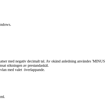
WIndows.
 dvs platser med negativ decimalt tal. Av okänd anledning användes 
ränsat sökningen av prestandaskäl.
ntavlan med valet överlappande.
xml.