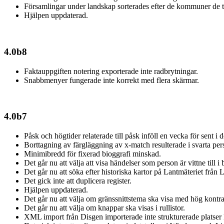
Församlingar under landskap sorterades efter de kommuner de t
Hjälpen uppdaterad.
4.0b8
Faktauppgiften notering exporterade inte radbrytningar.
Snabbmenyer fungerade inte korrekt med flera skärmar.
4.0b7
Påsk och högtider relaterade till påsk inföll en vecka för sent 
Borttagning av färgläggning av x-match resulterade i svarta per
Minimibredd för fixerad bioggrafi minskad.
Det går nu att välja att visa händelser som person är vittne till i
Det går nu att söka efter historiska kartor på Lantmäteriet frå
Det gick inte att duplicera register.
Hjälpen uppdaterad.
Det går nu att välja om gränssnittstema ska visa med hög kontra
Det går nu att välja om knappar ska visas i rullistor.
XML import från Disgen importerade inte strukturerade platser 