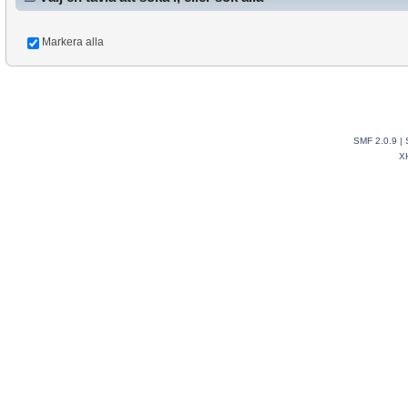
Markera alla
SMF 2.0.9
|
X