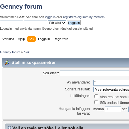
Genney forum
Välkommen
Gäst
. Var snäll och
logga in
eller
registrera dig som ny medlem
.
Logga in med användarnamn, lösenord och önskad sessionslängd
Startsida
Hjälp
Sök
Logga in
Registrera
Genney forum
»
Sök
Ställ in sökparametrar
Sök efter:
Av användare:
Sortera resultat:
Inställningar:
Visa resultat som 
Sök endast i ämne
Hur gamla inläggen
mellan
och
får vara:
Välj en tavla att söka i, eller sök alla