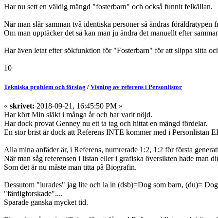
Har nu sett en väldig mängd "fosterbarn" och också funnit felkällan.
När man slår samman två identiska personer så ändras föräldratypen fr
Om man upptäcker det så kan man ju ändra det manuellt efter samman
Har även letat efter sökfunktion för "Fosterbarn" för att slippa sitta och
10
Tekniska problem och förslag
/
Visning av referens i Personlistor
«
skrivet:
2018-09-21, 16:45:50 PM »
Har kört Min släkt i många år och har varit nöjd.
Har dock provat Genney nu ett ta tag och hittat en mängd fördelar.
En stor brist är dock att Referens INTE kommer med i Personlistan EL
Alla mina anfäder är, i Referens, numrerade 1:2, 1:2 för första generati
När man såg referensen i listan eller i grafiska översikten hade man dir
Som det är nu måste man titta på Biografin.
Dessutom "lurades" jag lite och la in (dsb)=Dog som barn, (du)= Dog un
"färdigforskade"....
Sparade ganska mycket tid.