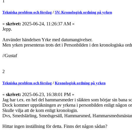
1
Tekniska problem och förslag
/
SV: Kronologisk ordning på yrken
«
skrivet:
2025-06-24, 11:26:37 AM »
Jepp.
Använder händelsen Yrke med datumangivelser.
Men yrken presenteras trots det i Personbilden i den kronologiska ord
//Gustaf
2
Tekniska problem och förslag
/
Kronologisk ordning på yrken
«
skrivet:
2025-06-23, 16:38:01 PM »
Jag har t.ex. en hel del hammarsmeder i släkten som börjar sin bana s
Dock kommer uppräkningen av yrkena i personbilden enligt någon ordn
Skulle vilja att de kom enligt kronologin.
Dvs, Smedslärling, Smedsgesäll, Hammarsmed, Hammarsmedsmästar
Hittar ingen inställning för detta. Finns det någon sådan?