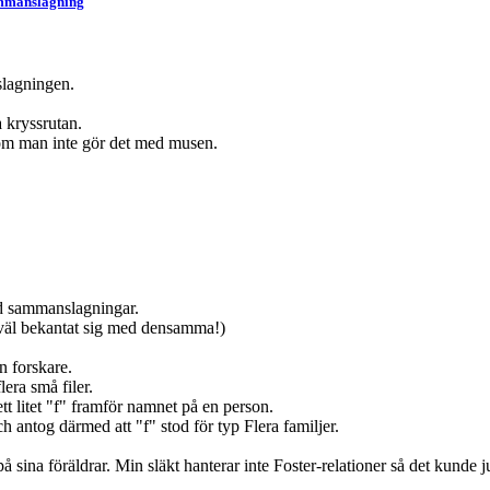
ammanslagning
slagningen.
 kryssrutan.
 om man inte gör det med musen.
id sammanslagningar.
 väl bekantat sig med densamma!)
n forskare.
lera små filer.
ett litet "f" framför namnet på en person.
h antog därmed att "f" stod för typ Flera familjer.
på sina föräldrar. Min släkt hanterar inte Foster-relationer så det ku