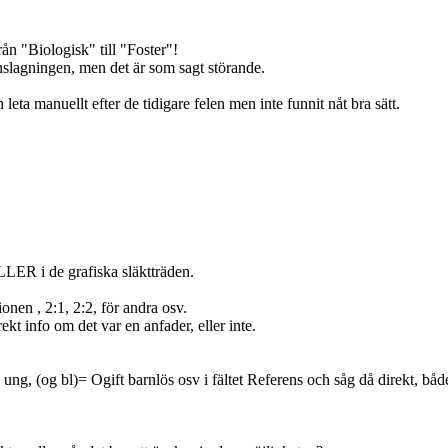
ån "Biologisk" till "Foster"!
slagningen, men det är som sagt störande.
 leta manuellt efter de tidigare felen men inte funnit nåt bra sätt.
LER i de grafiska släktträden.
onen , 2:1, 2:2, för andra osv.
ekt info om det var en anfader, eller inte.
g, (og bl)= Ogift barnlös osv i fältet Referens och såg då direkt, både i