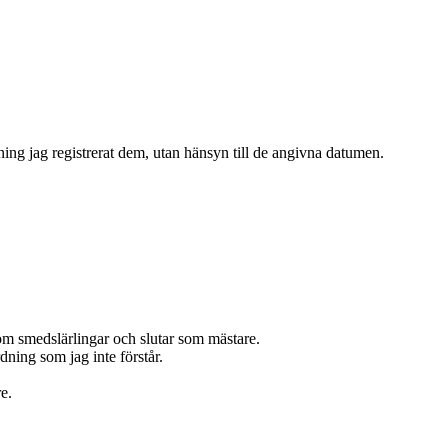
ning jag registrerat dem, utan hänsyn till de angivna datumen.
om smedslärlingar och slutar som mästare.
ing som jag inte förstår.
e.