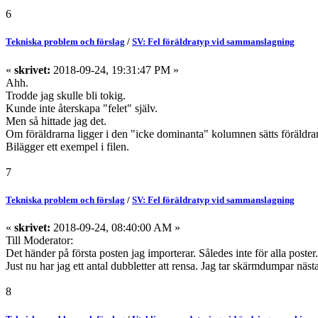
6
Tekniska problem och förslag
/
SV: Fel föräldratyp vid sammanslagning
«
skrivet:
2018-09-24, 19:31:47 PM »
Ahh.
Trodde jag skulle bli tokig.
Kunde inte återskapa "felet" själv.
Men så hittade jag det.
Om föräldrarna ligger i den "icke dominanta" kolumnen sätts föräldr
Bilägger ett exempel i filen.
7
Tekniska problem och förslag
/
SV: Fel föräldratyp vid sammanslagning
«
skrivet:
2018-09-24, 08:40:00 AM »
Till Moderator:
Det händer på första posten jag importerar. Således inte för alla poster.
Just nu har jag ett antal dubbletter att rensa. Jag tar skärmdumpar näs
8