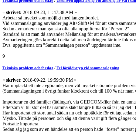
Tekniska problem och förslag
/
Utebliven uppdatering vid ändring av val i s
«
skrivet:
2018-09-23, 11:47:38 AM »
Arbetar så mycket som möjligt med tangentbordet.
Vid sammanslagning använder jag Alt+Shift+M för att starta samman
Sedan avmarkerar man ganska ofta alla uppgifterna för "Person 2".
Standard är att man då använder Mellanslag för att markera/avmarkera
Avmarkeringen görs korrekt i detta fall men ändringen får inte fokus
Dvs. uppgifterna om "Sammanslagen person" uppdateras inte.
9
Tekniska problem och förslag
/
Fel föräldratyp vid sammanslagning
«
skrivet:
2018-09-22, 19:59:30 PM »
Har upptäckt ett inte avgörande, men väl mycket störande problem v
(Sammanslagningen i övrigt funkar klockrent och till 100 % när man
Importerar en del familjer (ättlingar), via GEDCOM-filer från en anna
Eftersom vi till stor del har samma släkt längre tillbaka så tar jag det i f
Har importerat ett stort antal sådan nu och upptäckte för ett tag sedan 
Mysko. Tittade på personen och såg att denna varit gift flera gånger oc
Fortsatte importera.
Sedan såg jag som av en händelse att en person hade "foster" noterat 