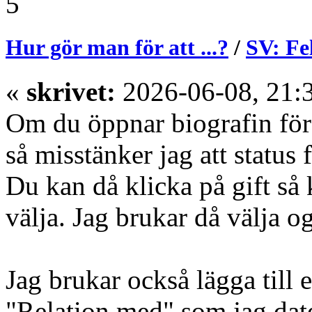
5
Hur gör man för att ...?
/
SV: Fe
«
skrivet:
2026-06-08, 21:
Om du öppnar biografin för 
så misstänker jag att status
Du kan då klicka på gift så
välja. Jag brukar då välja og
Jag brukar också lägga till 
"Relation med" som jag date