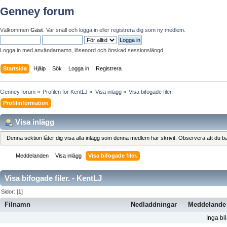
Genney forum
Välkommen
Gäst
. Var snäll och
logga in
eller
registrera dig som ny medlem
.
Logga in med användarnamn, lösenord och önskad sessionslängd
Startsida
Hjälp
Sök
Logga in
Registrera
Genney forum
»
Profilen för KentLJ
»
Visa inlägg
»
Visa bifogade filer.
Profilinformation
Visa inlägg
Denna sektion låter dig visa alla inlägg som denna medlem har skrivit. Observera att du bar
Meddelanden
Visa inlägg
Visa bifogade filer.
Visa bifogade filer. - KentLJ
Sidor: [
1
]
Filnamn
Nedladdningar
Meddelande
Inga bi