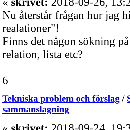
«
skrivet:
2018-09-26, 13:
Nu återstår frågan hur jag hi
realationer"!
Finns det någon sökning på
relation, lista etc?
6
Tekniska problem och förslag
/
sammanslagning
«
skrivet:
2018-09-24, 19: