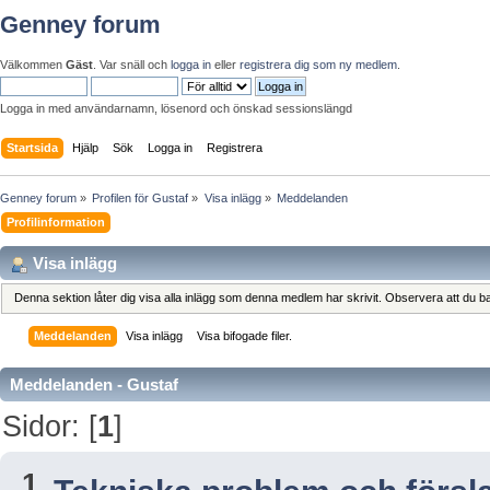
Genney forum
Välkommen
Gäst
. Var snäll och
logga in
eller
registrera dig som ny medlem
.
Logga in med användarnamn, lösenord och önskad sessionslängd
Startsida
Hjälp
Sök
Logga in
Registrera
Genney forum
»
Profilen för Gustaf
»
Visa inlägg
»
Meddelanden
Profilinformation
Visa inlägg
Denna sektion låter dig visa alla inlägg som denna medlem har skrivit. Observera att du bar
Meddelanden
Visa inlägg
Visa bifogade filer.
Meddelanden - Gustaf
Sidor: [
1
]
1