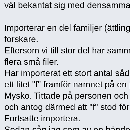
väl bekantat sig med densamma
Importerar en del familjer (ättl
forskare.
Eftersom vi till stor del har samm
flera små filer.
Har importerat ett stort antal så
ett litet "f" framför namnet på en
Mysko. Tittade på personen och s
och antog därmed att "f" stod för 
Fortsatte importera.
Sedan såg jag som av en händels