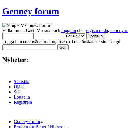
Genney forum
Välkommen
Gäst
. Var snäll och
logga in
eller
registrera dig som ny 
Logga in med användarnamn, lösenord och önskad sessionslängd
Nyheter:
Startsida
Hjälp
Sök
Logga in
Registrera
Genney forum
»
Profilen för BengtDNilsson
»