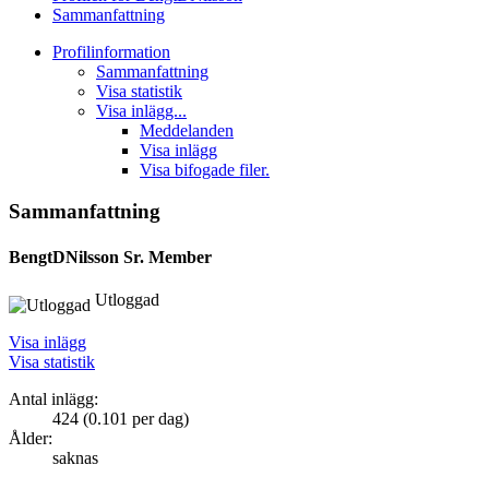
Sammanfattning
Profilinformation
Sammanfattning
Visa statistik
Visa inlägg...
Meddelanden
Visa inlägg
Visa bifogade filer.
Sammanfattning
BengtDNilsson
Sr. Member
Utloggad
Visa inlägg
Visa statistik
Antal inlägg:
424 (0.101 per dag)
Ålder:
saknas