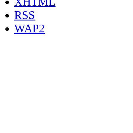
XHTML
RSS
WAP2