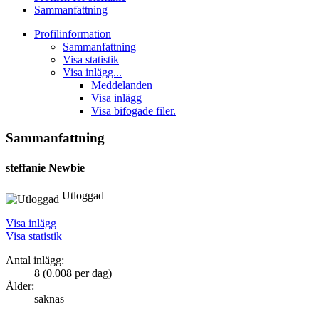
Sammanfattning
Profilinformation
Sammanfattning
Visa statistik
Visa inlägg...
Meddelanden
Visa inlägg
Visa bifogade filer.
Sammanfattning
steffanie
Newbie
Utloggad
Visa inlägg
Visa statistik
Antal inlägg:
8 (0.008 per dag)
Ålder:
saknas