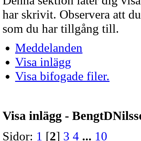
Denna sektion låter dig vis
har skrivit. Observera att d
som du har tillgång till.
Meddelanden
Visa inlägg
Visa bifogade filer.
Visa inlägg - BengtDNilss
Sidor:
1
[
2
]
3
4
...
10