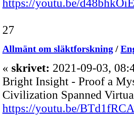
https://youtu.be/d48bhkOi
27
Allmänt om släktforskning
/
Eng
«
skrivet:
2021-09-03, 08:
Bright Insight - Proof a 
Civilization Spanned Virtua
https://youtu.be/BTd1fRC