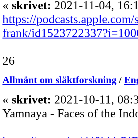
«
skrivet:
2021-11-04, 16:
https://podcasts.apple.com
frank/id1523722337?i=10
26
Allmänt om släktforskning
/
En
«
skrivet:
2021-10-11, 08:
Yamnaya - Faces of the In