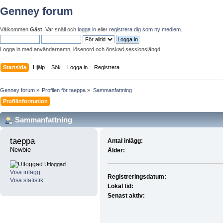
Genney forum
Välkommen
Gäst
. Var snäll och
logga in
eller
registrera dig som ny medlem
.
Logga in med användarnamn, lösenord och önskad sessionslängd
Startsida
Hjälp
Sök
Logga in
Registrera
Genney forum
»
Profilen för taeppa
»
Sammanfattning
Profilinformation
Sammanfattning
taeppa 
Antal inlägg:
Newbie
Ålder:
Utloggad
Visa inlägg
Registreringsdatum:
Visa statistik
Lokal tid:
Senast aktiv: