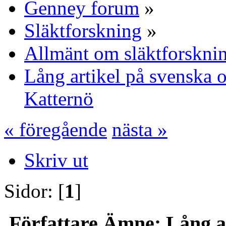
Genney forum
»
Släktforskning
»
Allmänt om släktforskni
Lång artikel på svenska 
Katternö
« föregående
nästa »
Skriv ut
Sidor: [
1
]
Författare
Ämne: Lång ar