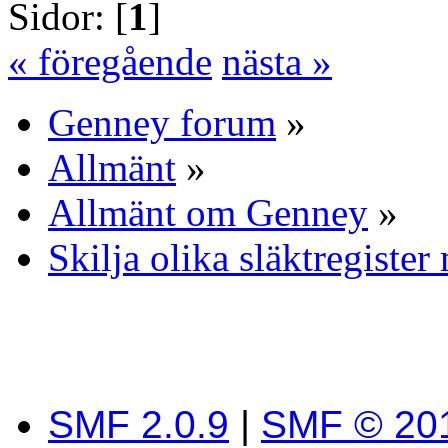
Sidor: [
1
]
« föregående
nästa »
Genney forum
»
Allmänt
»
Allmänt om Genney
»
Skilja olika släktregiste
SMF 2.0.9
|
SMF © 20