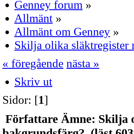
Genney forum
»
Allmänt
»
Allmänt om Genney
»
Skilja olika släktregiste
« föregående
nästa »
Skriv ut
Sidor: [
1
]
Författare
Ämne: Skilja o
bakgrundsfärg? (läst 603