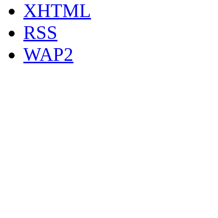
XHTML
RSS
WAP2