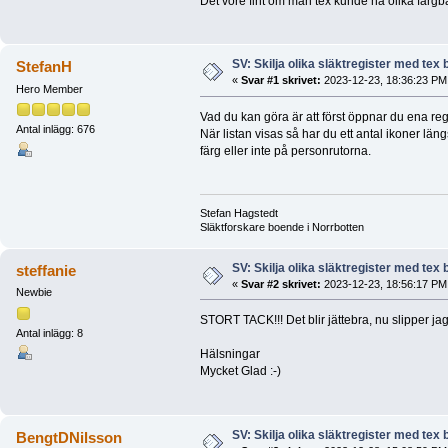
Det vore fint om man tex kunde ha olika färgba
SV: Skilja olika släktregister med te
StefanH
«
Svar #1 skrivet:
2023-12-23, 18:36:23 PM
Hero Member
Vad du kan göra är att först öppnar du ena regi
Antal inlägg: 676
När listan visas så har du ett antal ikoner län
färg eller inte på personrutorna.
Stefan Hagstedt
Släktforskare boende i Norrbotten
SV: Skilja olika släktregister med te
steffanie
«
Svar #2 skrivet:
2023-12-23, 18:56:17 PM
Newbie
STORT TACK!!! Det blir jättebra, nu slipper jag t
Antal inlägg: 8
Hälsningar
Mycket Glad :-)
SV: Skilja olika släktregister med te
BengtDNilsson