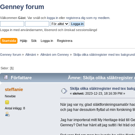
Genney forum
Välkommen
Gäst
. Var snäll och
logga in
eller
registrera dig som ny medlem
.
Logga in med användarnamn, lösenord och önskad sessionslängd
Startsida
Hjälp
Sök
Logga in
Registrera
Genney forum
»
Allmänt
»
Allmänt om Genney
»
Skilja olika släktregister med tex bakgrun
Sidor: [
1
]
Författare
Ämne: Skilja olika släktregiste
Skilja olika släktregister med tex ba
steffanie
«
skrivet:
2023-12-23, 18:16:39 PM »
Newbie
När jag var ny, glad släktforskningsamatör had
Antal inlägg: 8
och jag har dessutom flyttat ut min forskning t
Jag har importerat mitt My Heritage-träd till Gen
Genney? Det har hänt att jag suttit i fel träd oc