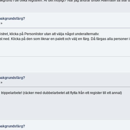
kgrund i de olika registren. Är det möjligt? När jag ändrar under Alternativ så slår
x bakgrundsfärg?
 »
stret, klicka på Personlistor utan att välja något underalternativ.
gst ned. Klicka på den som liknar en palett och välj en färg. Då färgas alla personer
x bakgrundsfärg?
 »
rippelarbete! (räcker med dubbelarbetet att flytta från ett register till ett annat)
x bakgrundsfärg?