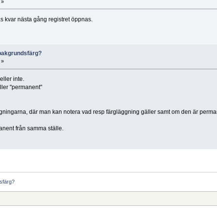
 »
s kvar nästa gång registret öppnas.
x bakgrundsfärg?
 »
ller inte.
eller "permanent"
läggningarna, där man kan notera vad resp färgläggning gäller samt om den är permanent
rmanent från samma ställe.
dsfärg?