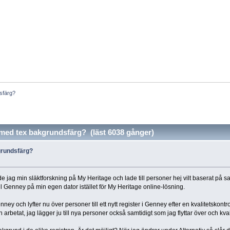
dsfärg?
r med tex bakgrundsfärg? (läst 6038 gånger)
kgrundsfärg?
e jag min släktforskning på My Heritage och lade till personer hej vilt baserat på sa
ill Genney på min egen dator istället för My Heritage online-lösning.
ney och lyfter nu över personer till ett nytt register i Genney efter en kvalitetskontroll.
h arbetat, jag lägger ju till nya personer också samtidigt som jag flyttar över och kval