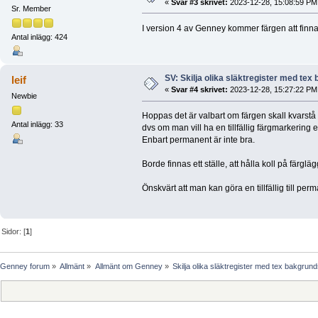
«
Svar #3 skrivet:
2023-12-28, 15:08:59 PM
Sr. Member
I version 4 av Genney kommer färgen att finna
Antal inlägg: 424
SV: Skilja olika släktregister med te
leif
«
Svar #4 skrivet:
2023-12-28, 15:27:22 PM
Newbie
Hoppas det är valbart om färgen skall kvarstå e
Antal inlägg: 33
dvs om man vill ha en tillfällig färgmarkering 
Enbart permanent är inte bra.
Borde finnas ett ställe, att hålla koll på färg
Önskvärt att man kan göra en tillfällig till pe
Sidor: [
1
]
Genney forum
»
Allmänt
»
Allmänt om Genney
»
Skilja olika släktregister med tex bakgrun