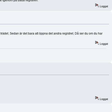
 de igenom på båda registren.
Loggat
 i trädet. Sedan är det bara att öppna det andra registret. Då ser du om du har
Loggat
Loggat