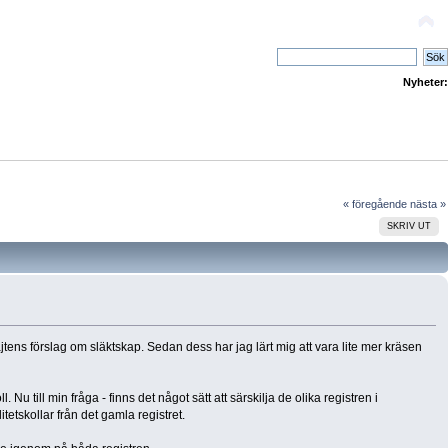
Nyheter:
« föregående
nästa »
SKRIV UT
jtens förslag om släktskap. Sedan dess har jag lärt mig att vara lite mer kräsen
 Nu till min fråga - finns det något sätt att särskilja de olika registren i
itetskollar från det gamla registret.