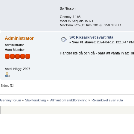
Bo Nilsson
Genney 4.1b8
macOS Sequoia 15.6.1
MacBook Pro (13 tum, 2019). 250 GB HD
SV: Riksarkivet svart ruta
Administrator
«
Svar #1 skrivet:
2024-04-12, 12:10:47 PM
Administrator
Hero Member
Händer lite då och då - bara att vänta in att 
Antal inlägg: 2927
Sidor: [
1
]
Genney forum
»
Släktforskning
»
Allmänt om släktforskning
»
Riksarkivet svart ruta