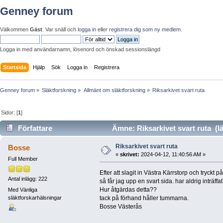
Genney forum
Välkommen
Gäst
. Var snäll och
logga in
eller
registrera dig som ny medlem
.
Logga in med användarnamn, lösenord och önskad sessionslängd
Startsida
Hjälp
Sök
Logga in
Registrera
Genney forum
»
Släktforskning
»
Allmänt om släktforskning
»
Riksarkivet svart ruta
Sidor: [
1
]
Författare
Ämne: Riksarkivet svart ruta (l
Riksarkivet svart ruta
Bosse
«
skrivet:
2024-04-12, 11:40:56 AM »
Full Member
Efter att slagit in Västra Kärrstorp och tryckt på
Antal inlägg: 222
så får jag upp en svart sida. har aldrig inträffa
Hur åtgärdas detta??
Med Vänliga
släktforskarhälsningar
tack på förhand håller tummarna.
Bosse Västerås