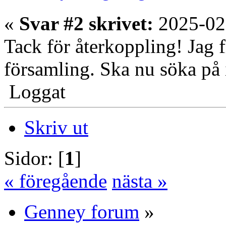
«
Svar #2 skrivet:
2025-02
Tack för återkoppling! Jag fi
församling. Ska nu söka på i
Loggat
Skriv ut
Sidor: [
1
]
« föregående
nästa »
Genney forum
»