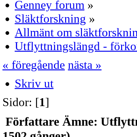
Genney forum
»
Släktforskning
»
Allmänt om släktforskni
Utflyttningslängd - förko
« föregående
nästa »
Skriv ut
Sidor: [
1
]
Författare
Ämne: Utflyttn
1502 gånger)