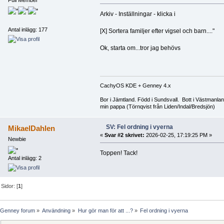
Full Member
Arkiv - Inställningar - klicka i
Antal inlägg: 177
[X] Sortera familjer efter vigsel och barn...."
Ok, starta om...tror jag behövs
CachyOS KDE + Genney 4.x
Bor i Jämtland. Född i Sundsvall. Bott i Västman
min pappa (Törnqvist från Liden/Indal/Bredsjön)
SV: Fel ordning i vyerna
MikaelDahlen
«
Svar #2 skrivet:
2026-02-25, 17:19:25 PM »
Newbie
Toppen! Tack!
Antal inlägg: 2
Sidor: [
1
]
Genney forum
»
Användning
»
Hur gör man för att ...?
»
Fel ordning i vyerna