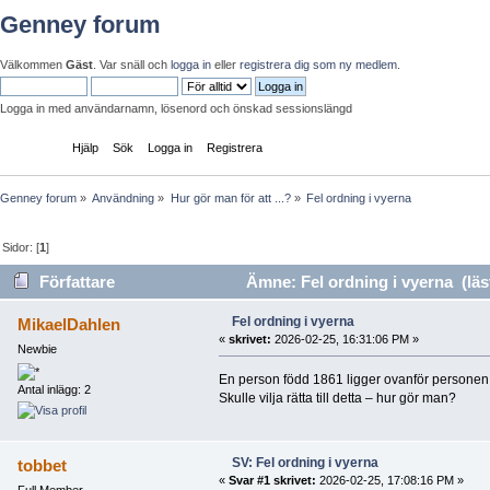
Genney forum
Välkommen
Gäst
. Var snäll och
logga in
eller
registrera dig som ny medlem
.
Logga in med användarnamn, lösenord och önskad sessionslängd
Startsida
Hjälp
Sök
Logga in
Registrera
Genney forum
»
Användning
»
Hur gör man för att ...?
»
Fel ordning i vyerna
Sidor: [
1
]
Författare
Ämne: Fel ordning i vyerna (läs
Fel ordning i vyerna
MikaelDahlen
«
skrivet:
2026-02-25, 16:31:06 PM »
Newbie
En person född 1861 ligger ovanför personen f
Antal inlägg: 2
Skulle vilja rätta till detta – hur gör man?
SV: Fel ordning i vyerna
tobbet
«
Svar #1 skrivet:
2026-02-25, 17:08:16 PM »