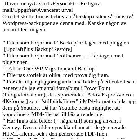
[Huvudmeny/Utskrift/Personakt – Redigera
mall/Uppgifter/Avancerat urval]
Om det skulle finnas behov att återskapa siten så finns två
Wordpress-backupper av denna med. Kanske någon av
nedan filer fungerar
* Filen som börjar med ”Backup”är tagen med pluggien
[UpdraftPlus Backup/Restore]
* Filen som börjar med ”rolfhamre. …” är tagen med
plugginnen
”[All-in-One WP Migration and Backup]
* Filernas storlek är olika, med prova dig fram.
* För att tillgängliggöra gamla fina bilder på ett enkelt sätt
genererade jag ett antal fotoalbum i PowerPoint
(Infoga/fotoalbum), de exporterades [Arkiv/Export/video i
4K-format] som ”stillbildsfilmer” i MP4-format och la upp
dem på Youtube. Då har Youtube bästa möjlighet att
komprimera MP4-filerna till bästa rendering.
* Här finns alla bilder (+ några till) som jag använt i
Genney. Dessa bilder syns bland annat i de genererade
HTML-filerna och i den genererade PDF-filen