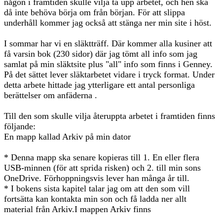
någon i framtiden skulle vilja ta upp arbetet, och hen ska
då inte behöva börja om från början. För att slippa
underhåll kommer jag också att stänga ner min site i höst.
I sommar har vi en släktträff. Där kommer alla kusiner att
få varsin bok (230 sidor) där jag tömt all info som jag
samlat på min släktsite plus "all" info som finns i Genney.
På det sättet lever släktarbetet vidare i tryck format. Under
detta arbete hittade jag ytterligare ett antal personliga
berättelser om anfäderna .
Till den som skulle vilja återuppta arbetet i framtiden finns
följande:
En mapp kallad Arkiv på min dator
* Denna mapp ska senare kopieras till 1. En eller flera
USB-minnen (för att sprida risken) och 2. till min sons
OneDrive. Förhoppningsvis lever han många år till.
* I bokens sista kapitel talar jag om att den som vill
fortsätta kan kontakta min son och få ladda ner allt
material från Arkiv.I mappen Arkiv finns