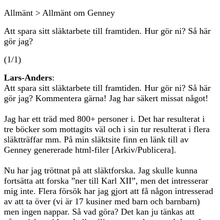
Allmänt > Allmänt om Genney
Att spara sitt släktarbete till framtiden. Hur gör ni? Så här
gör jag?
(1/1)
Lars-Anders
:
Att spara sitt släktarbete till framtiden. Hur gör ni? Så här
gör jag? Kommentera gärna! Jag har säkert missat något!
Jag har ett träd med 800+ personer i. Det har resulterat i
tre böcker som mottagits väl och i sin tur resulterat i flera
släktträffar mm. På min släktsite finn en länk till av
Genney genererade html-filer [Arkiv/Publicera].
Nu har jag tröttnat på att släktforska. Jag skulle kunna
fortsätta att forska ”ner till Karl XII”, men det intresserar
mig inte. Flera försök har jag gjort att få någon intresserad
av att ta över (vi är 17 kusiner med barn och barnbarn)
men ingen nappar. Så vad göra? Det kan ju tänkas att