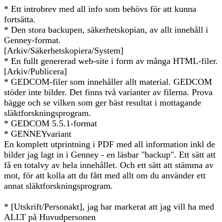
* Ett introbrev med all info som behövs för att kunna
fortsätta.
* Den stora backupen, säkerhetskopian, av allt innehåll i
Genney-format.
[Arkiv/Säkerhetskopiera/System]
* En fullt genererad web-site i form av många HTML-filer.
[Arkiv/Publicera]
* GEDCOM-filer som innehåller allt material. GEDCOM
stöder inte bilder. Det finns två varianter av filerna. Prova
bägge och se vilken som ger bäst resultat i mottagande
släktforskningsprogram.
* GEDCOM 5.5.1-format
* GENNEYvariant
En komplett utprintning i PDF med all information inkl de
bilder jag lagt in i Genney - en läsbar "backup". Ett sätt att
få en totalvy av hela innehållet. Och ett sätt att stämma av
mot, för att kolla att du fått med allt om du använder ett
annat släktforskningsprogram.
* [Utskrift/Personakt], jag har markerat att jag vill ha med
ALLT på Huvudpersonen