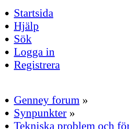
Startsida
Hjälp
Sök
Logga in
Registrera
Genney forum
»
Synpunkter
»
Tekniska problem och fö