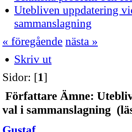
Utebliven uppdatering vid
sammanslagning
« föregående
nästa »
Skriv ut
Sidor: [
1
]
Författare
Ämne: Utebliv
val i sammanslagning (lä
Gustaf