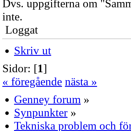
Dvs. uppgifterna om "Samm
inte.
Loggat
Skriv ut
Sidor: [
1
]
« föregående
nästa »
Genney forum
»
Synpunkter
»
Tekniska problem och fö