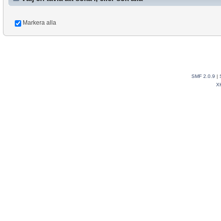
Markera alla
SMF 2.0.9
|
X