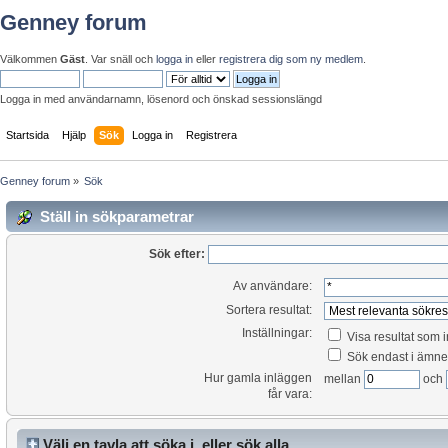
Genney forum
Välkommen
Gäst
. Var snäll och
logga in
eller
registrera dig som ny medlem
.
Logga in med användarnamn, lösenord och önskad sessionslängd
Startsida
Hjälp
Sök
Logga in
Registrera
Genney forum
»
Sök
Ställ in sökparametrar
Sök efter:
Av användare:
Sortera resultat:
Inställningar:
Visa resultat som 
Sök endast i ämne
Hur gamla inläggen
mellan
och
får vara:
Välj en tavla att söka i, eller sök alla