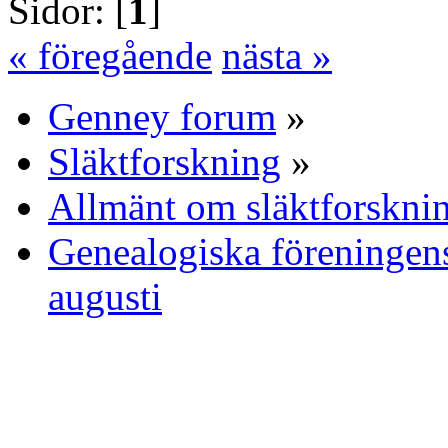
Sidor: [
1
]
« föregående
nästa »
Genney forum
»
Släktforskning
»
Allmänt om släktforskni
Genealogiska föreningen
augusti