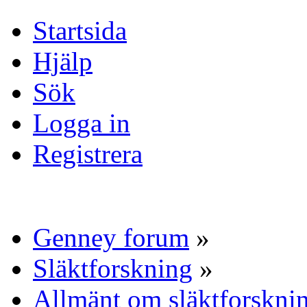
Startsida
Hjälp
Sök
Logga in
Registrera
Genney forum
»
Släktforskning
»
Allmänt om släktforskni