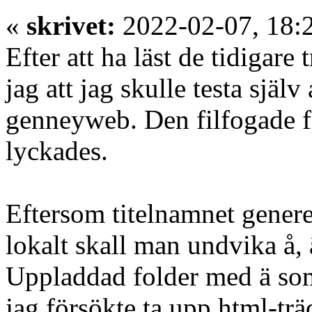
«
skrivet:
2022-02-07, 18:
Efter att ha läst de tidigar
jag att jag skulle testa själv
genneyweb. Den filfogade fi
lyckades.
Eftersom titelnamnet generer
lokalt skall man undvika å, 
Uppladdad folder med ä som
jag försökte ta upp html-trä