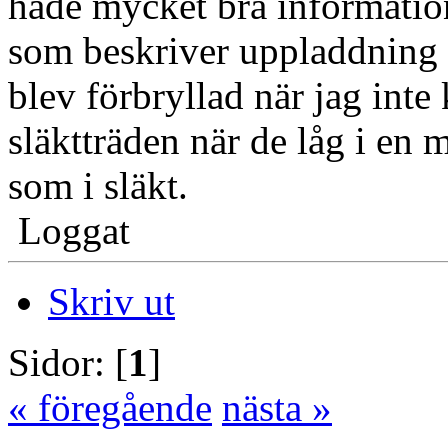
hade mycket bra information
som beskriver uppladdning o
blev förbryllad när jag int
släktträden när de låg i e
som i släkt.
Loggat
Skriv ut
Sidor: [
1
]
« föregående
nästa »