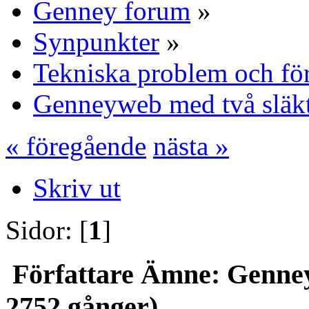
Genney forum
»
Synpunkter
»
Tekniska problem och fö
Genneyweb med två släkt
« föregående
nästa »
Skriv ut
Sidor: [
1
]
Författare
Ämne: Genneyw
2752 gånger)