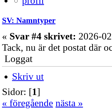
SV: Namntyper
«
Svar #4 skrivet:
2026-02
Tack, nu är det postat där o
Loggat
Skriv ut
Sidor: [
1
]
« föregående
nästa »