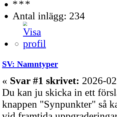
Antal inlägg: 234
SV: Namntyper
«
Svar #1 skrivet:
2026-02
Du kan ju skicka in ett fö
knappen "Synpunkter" så k
vid framtida uppgraderingar