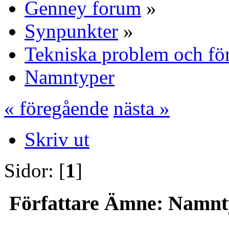
Genney forum
»
Synpunkter
»
Tekniska problem och fö
Namntyper
« föregående
nästa »
Skriv ut
Sidor: [
1
]
Författare
Ämne: Namntyp