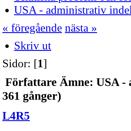
USA - administrativ inde
« föregående
nästa »
Skriv ut
Sidor: [
1
]
Författare
Ämne: USA - ad
361 gånger)
L4R5