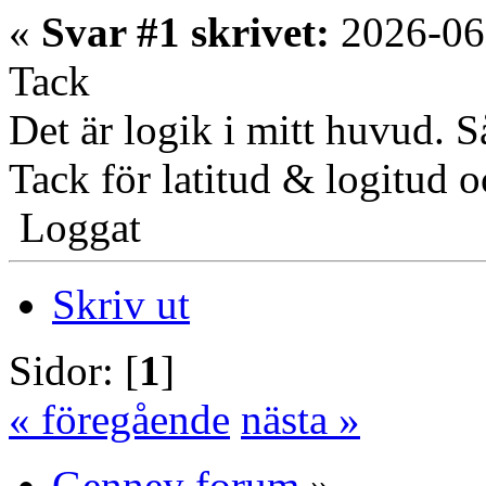
«
Svar #1 skrivet:
2026-06
Tack
Det är logik i mitt huvud. Så
Tack för latitud & logitud o
Loggat
Skriv ut
Sidor: [
1
]
« föregående
nästa »
Genney forum
»