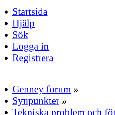
Startsida
Hjälp
Sök
Logga in
Registrera
Genney forum
»
Synpunkter
»
Tekniska problem och fö