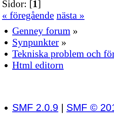
Sidor: [
1
]
« föregående
nästa »
Genney forum
»
Synpunkter
»
Tekniska problem och fö
Html editorn
SMF 2.0.9
|
SMF © 20