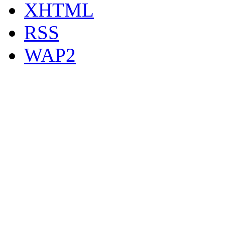
XHTML
RSS
WAP2