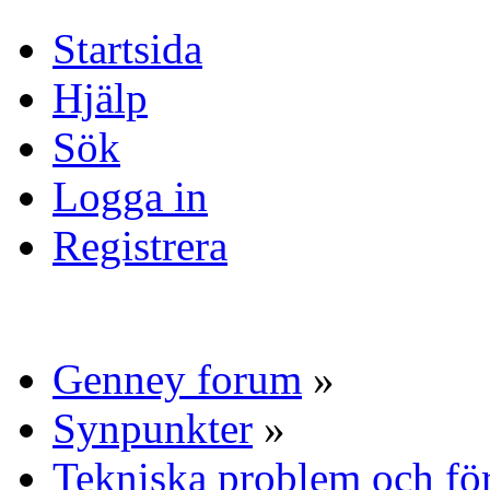
Startsida
Hjälp
Sök
Logga in
Registrera
Genney forum
»
Synpunkter
»
Tekniska problem och fö