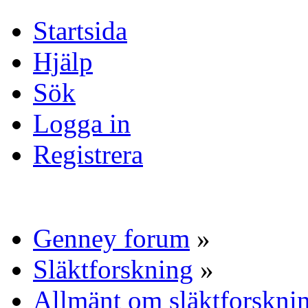
Startsida
Hjälp
Sök
Logga in
Registrera
Genney forum
»
Släktforskning
»
Allmänt om släktforskni