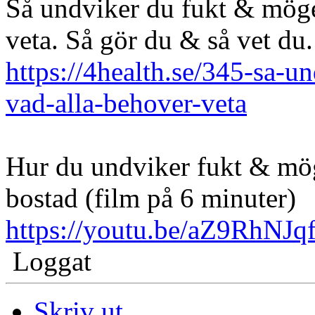
Så undviker du fukt & mög
veta. Så gör du & så vet du
https://4health.se/345-sa-u
vad-alla-behover-veta
Hur du undviker fukt & mög
bostad (film på 6 minuter)
https://youtu.be/aZ9RhNJ
Loggat
Skriv ut