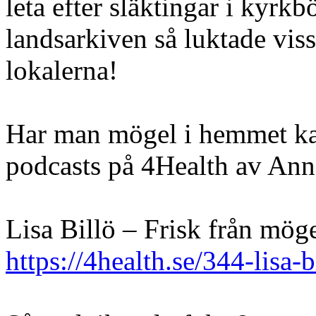
leta efter släktingar i kyrkb
landsarkiven så luktade viss
lokalerna!
Har man mögel i hemmet kan 
podcasts på 4Health av Ann
Lisa Billö – Frisk från mög
https://4health.se/344-lisa-