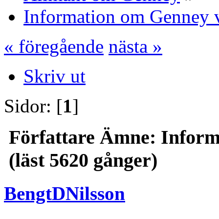
Information om Genney v
« föregående
nästa »
Skriv ut
Sidor: [
1
]
Författare
Ämne: Informa
(läst 5620 gånger)
BengtDNilsson