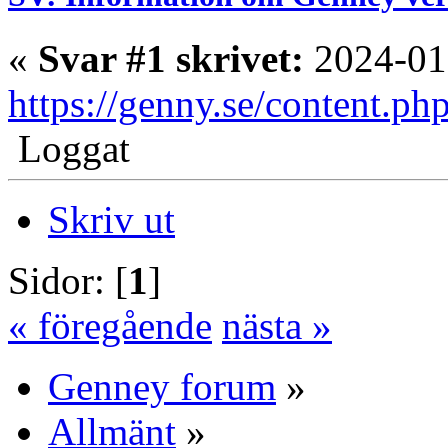
«
Svar #1 skrivet:
2024-01
https://genny.se/content.ph
Loggat
Skriv ut
Sidor: [
1
]
« föregående
nästa »
Genney forum
»
Allmänt
»