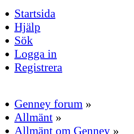
Startsida
Hjälp
Sök
Logga in
Registrera
Genney forum
»
Allmänt
»
Allmänt om Genney
»