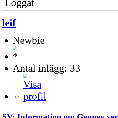
Loggat
leif
Newbie
Antal inlägg: 33
SV: Information om Genney ver