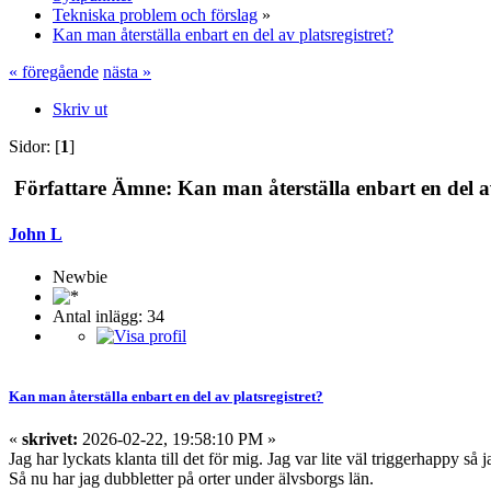
Tekniska problem och förslag
»
Kan man återställa enbart en del av platsregistret?
« föregående
nästa »
Skriv ut
Sidor: [
1
]
Författare
Ämne: Kan man återställa enbart en del av
John L
Newbie
Antal inlägg: 34
Kan man återställa enbart en del av platsregistret?
«
skrivet:
2026-02-22, 19:58:10 PM »
Jag har lyckats klanta till det för mig. Jag var lite väl triggerhappy så j
Så nu har jag dubbletter på orter under älvsborgs län.