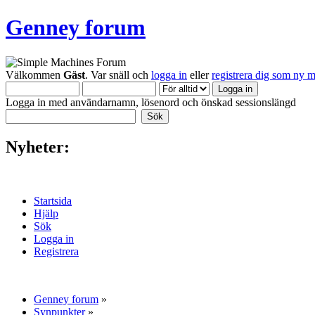
Genney forum
Välkommen
Gäst
. Var snäll och
logga in
eller
registrera dig som ny 
Logga in med användarnamn, lösenord och önskad sessionslängd
Nyheter:
Startsida
Hjälp
Sök
Logga in
Registrera
Genney forum
»
Synpunkter
»