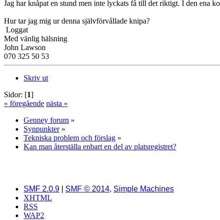
Jag har knåpat en stund men inte lyckats få till det riktigt. I den ena k
Hur tar jag mig ur denna självförvållade knipa?
Loggat
Med vänlig hälsning
John Lawson
070 325 50 53
Skriv ut
Sidor: [
1
]
« föregående
nästa »
Genney forum
»
Synpunkter
»
Tekniska problem och förslag
»
Kan man återställa enbart en del av platsregistret?
SMF 2.0.9
|
SMF © 2014
,
Simple Machines
XHTML
RSS
WAP2