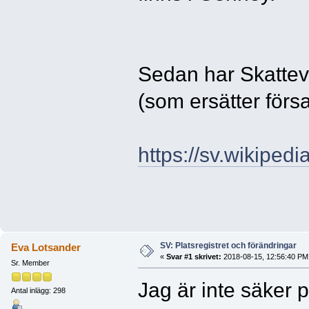
Sedan har Skatteve
(som ersätter förs
https://sv.wikipedi
SV: Platsregistret och förändringar
Eva Lotsander
«
Svar #1 skrivet:
2018-08-15, 12:56:40 PM
Sr. Member
Jag är inte säker på
Antal inlägg: 298