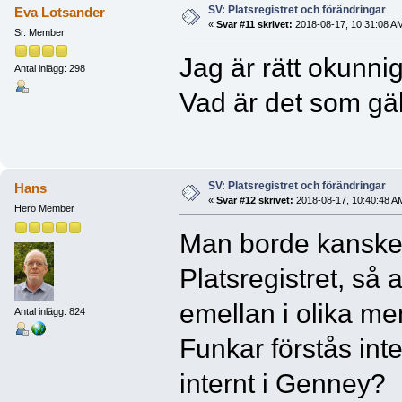
SV: Platsregistret och förändringar
Eva Lotsander
«
Svar #11 skrivet:
2018-08-17, 10:31:08 A
Sr. Member
Jag är rätt okunn
Antal inlägg: 298
Vad är det som gäll
SV: Platsregistret och förändringar
Hans
«
Svar #12 skrivet:
2018-08-17, 10:40:48 A
Hero Member
Man borde kansk
Platsregistret, så
emellan i olika men
Antal inlägg: 824
Funkar förstås i
internt i Genney?