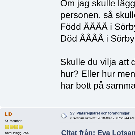
Om jag skulle lägg
personen, så skulle
Född ÅÅÅÅ i Sörb
Död ÅÅÅÅ i Sörby
Skulle du vilja att 
hur? Eller hur men
har bott på samma 
SV: Platsregistret och förändringar
LiD
«
Svar #6 skrivet:
2018-08-17, 07:23:44 AM
Sr. Member
Citat från: Eva Lotsa
Antal inlägg: 254