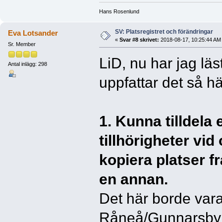
Hans Rosenlund
SV: Platsregistret och förändringar
Eva Lotsander
«
Svar #8 skrivet:
2018-08-17, 10:25:44 AM
Sr. Member
LiD, nu har jag läst
Antal inlägg: 298
uppfattar det så hä
1. Kunna tilldela 
tillhörigheter vid
kopiera platser fr
en annan.
Det här borde va
Råneå/Gunnarsby