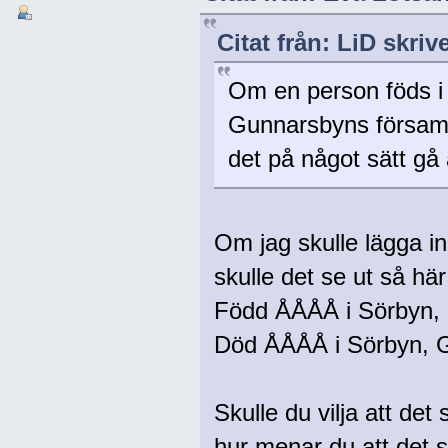
Citat från: LiD skri
Om en person föds i 
Gunnarsbyns församli
det på något sätt gå a
Om jag skulle lägga i
skulle det se ut så här 
Född ÅÅÅÅ i Sörbyn,
Död ÅÅÅÅ i Sörbyn, 
Skulle du vilja att det
hur menar du att det 