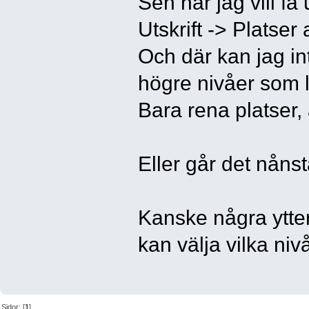
Sen när jag vill få
Utskrift -> Platser a
Och där kan jag int
högre nivåer som l
Bara rena platser, 
Eller går det nåns
Kanske några ytterl
kan välja vilka niv
Sidor: [
1
]