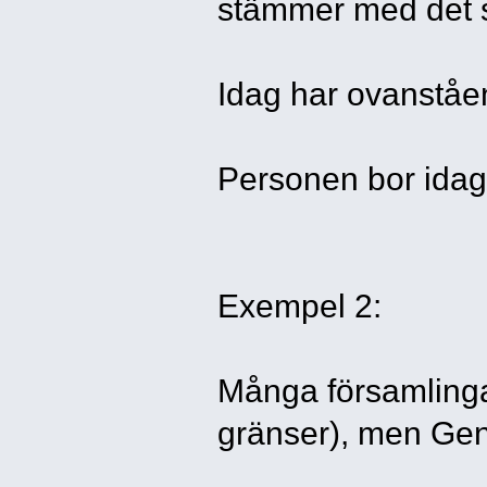
stämmer med det s
Idag har ovanståend
Personen bor idag
Exempel 2:
Många församlinga
gränser), men Genn