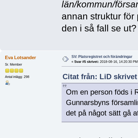
län/kommun/försa
annan struktur för
den i så fall se ut?
SV: Platsregistret och förändringar
Eva Lotsander
«
Svar #5 skrivet:
2018-08-16, 14:20:30 PM
Sr. Member
Citat från: LiD skrive
Antal inlägg: 298
Om en person föds i R
Gunnarsbyns församling
det på något sätt gå att