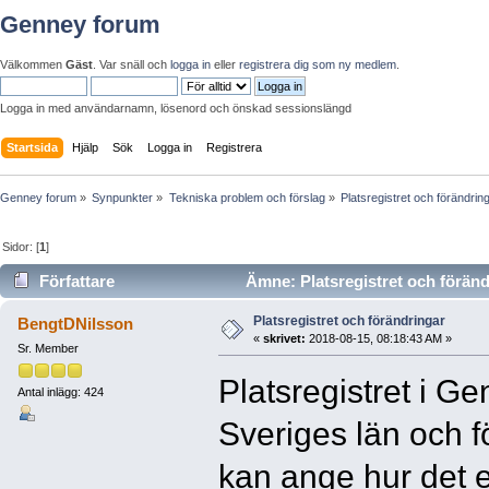
Genney forum
Välkommen
Gäst
. Var snäll och
logga in
eller
registrera dig som ny medlem
.
Logga in med användarnamn, lösenord och önskad sessionslängd
Startsida
Hjälp
Sök
Logga in
Registrera
Genney forum
»
Synpunkter
»
Tekniska problem och förslag
»
Platsregistret och förändrin
Sidor: [
1
]
Författare
Ämne: Platsregistret och föränd
Platsregistret och förändringar
BengtDNilsson
«
skrivet:
2018-08-15, 08:18:43 AM »
Sr. Member
Platsregistret i Ge
Antal inlägg: 424
Sveriges län och f
kan ange hur det e