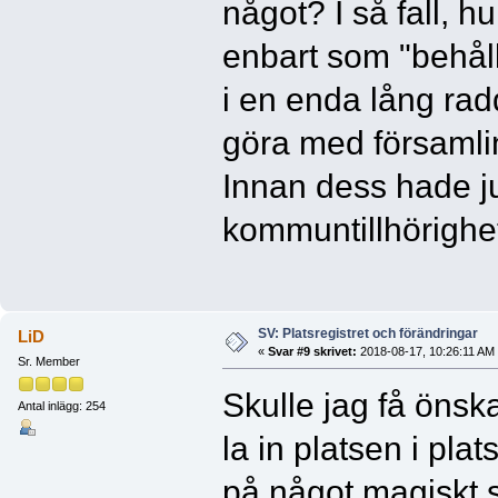
något? I så fall, 
enbart som "behålla
i en enda lång ra
göra med församl
Innan dess hade j
kommuntillhörighet
SV: Platsregistret och förändringar
LiD
«
Svar #9 skrivet:
2018-08-17, 10:26:11 AM
Sr. Member
Skulle jag få önsk
Antal inlägg: 254
la in platsen i pla
på något magiskt s