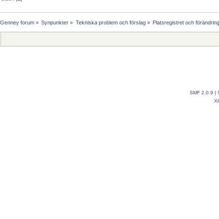
Genney forum
»
Synpunkter
»
Tekniska problem och förslag
»
Platsregistret och förändrin
SMF 2.0.9
|
X